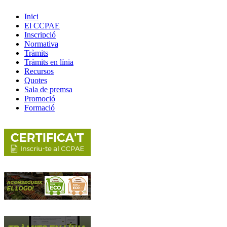
Inici
El CCPAE
Inscripció
Normativa
Tràmits
Tràmits en línia
Recursos
Quotes
Sala de premsa
Promoció
Formació