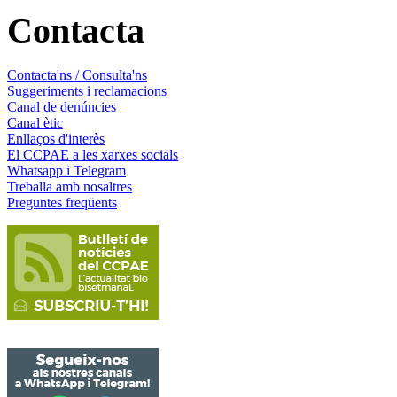
Contacta
Contacta'ns / Consulta'ns
Suggeriments i reclamacions
Canal de denúncies
Canal ètic
Enllaços d'interès
El CCPAE a les xarxes socials
Whatsapp i Telegram
Treballa amb nosaltres
Preguntes freqüents