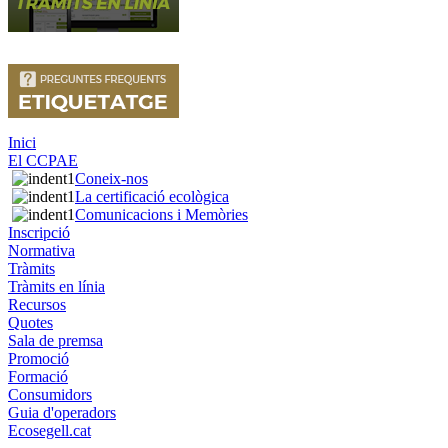
Inici
El CCPAE
Coneix-nos
La certificació ecològica
Comunicacions i Memòries
Inscripció
Normativa
Tràmits
Tràmits en línia
Recursos
Quotes
Sala de premsa
Promoció
Formació
Consumidors
Guia d'operadors
Ecosegell.cat