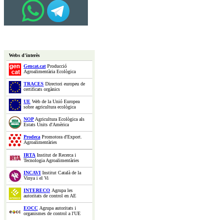
Webs d'interès
Gencat.cat
Producció
Agroalimentària Ecològica
TRACES
Directori europeu de
certificats orgànics
UE
Web de la Unió Europea
sobre agricultura ecològica
NOP
Agricultura Ecològica als
Estats Units d'Amèrica
Prodeca
Promotora d'Export.
Agroalimentàries
IRTA
Institut de Recerca i
Tecnologia Agroalimentàries
INCAVI
Institut Català de la
Vinya i el Vi
INTERECO
Agrupa les
autoritats de control en AE
EOCC
Agrupa autoritats i
organismes de control a l'UE