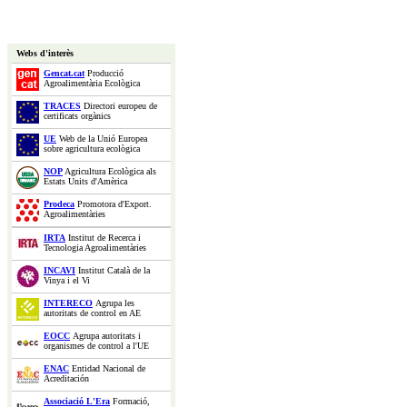
Webs d'interès
Gencat.cat
Producció
Agroalimentària Ecològica
TRACES
Directori europeu de
certificats orgànics
UE
Web de la Unió Europea
sobre agricultura ecològica
NOP
Agricultura Ecològica als
Estats Units d'Amèrica
Prodeca
Promotora d'Export.
Agroalimentàries
IRTA
Institut de Recerca i
Tecnologia Agroalimentàries
INCAVI
Institut Català de la
Vinya i el Vi
INTERECO
Agrupa les
autoritats de control en AE
EOCC
Agrupa autoritats i
organismes de control a l'UE
ENAC
Entidad Nacional de
Acreditación
Associació L'Era
Formació,