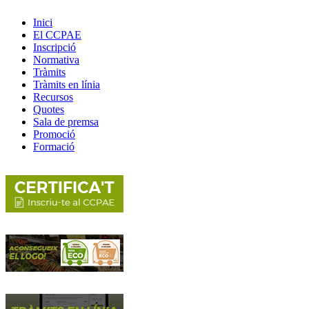
Inici
El CCPAE
Inscripció
Normativa
Tràmits
Tràmits en línia
Recursos
Quotes
Sala de premsa
Promoció
Formació