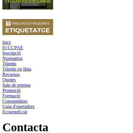
Inici
El CCPAE
Inscripció
Normativa
Tràmits
Tràmits en línia
Recursos
Quotes
Sala de premsa
Promoció
Formació
Consumidors
Guia d'operadors
Ecosegell.cat
Contacta