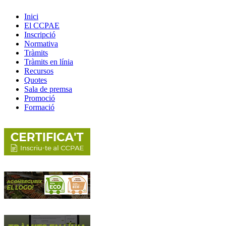
Inici
El CCPAE
Inscripció
Normativa
Tràmits
Tràmits en línia
Recursos
Quotes
Sala de premsa
Promoció
Formació