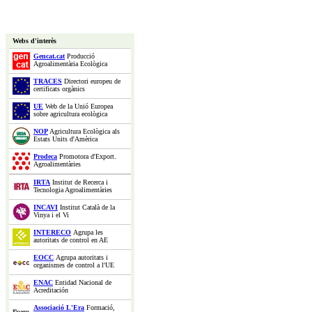
Webs d'interès
Gencat.cat
Producció
Agroalimentària Ecològica
TRACES
Directori europeu de
certificats orgànics
UE
Web de la Unió Europea
sobre agricultura ecològica
NOP
Agricultura Ecològica als
Estats Units d'Amèrica
Prodeca
Promotora d'Export.
Agroalimentàries
IRTA
Institut de Recerca i
Tecnologia Agroalimentàries
INCAVI
Institut Català de la
Vinya i el Vi
INTERECO
Agrupa les
autoritats de control en AE
EOCC
Agrupa autoritats i
organismes de control a l'UE
ENAC
Entidad Nacional de
Acreditación
Associació L'Era
Formació,