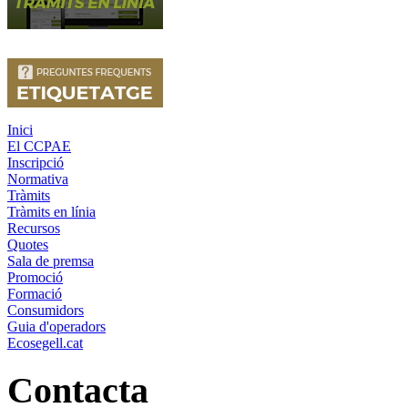
Inici
El CCPAE
Inscripció
Normativa
Tràmits
Tràmits en línia
Recursos
Quotes
Sala de premsa
Promoció
Formació
Consumidors
Guia d'operadors
Ecosegell.cat
Contacta