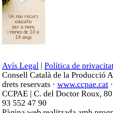
Avís Legal
|
Política de privacita
Consell Català de la Producció 
drets reservats ·
www.ccpae.cat
CCPAE | C. del Doctor Roux, 80 p
93 552 47 90
Pàgina web realitzada amb progr