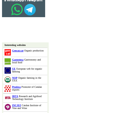
Interesting websites
Gencat.cat
Organic production
Gastroteca
Gastronomy and
local food
UE
European web for organic
farming
NOP
Organic farming in the
USA
Prodeca
Promoter of Catalan
exports
IRTA
Research and Agrifood
Technology Institute
INCAVI
Catalan Institute of
Vine and Wine