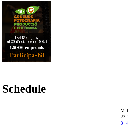
Schedule
M
27
3