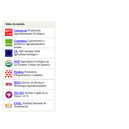
Webs de interés
Gencat.cat
Producción
Agroalimentaria Ecológica
Gastroteca
Gastronomía y
productos agroalimentarios
locales
UE
Web europea sobre
agricultura ecológica
NOP
Agricultura Ecológica en
los Estados Unidos de América
Prodeca
Promotora
d'Exportacions Catalanes
IRTA
Institut de Recerca i
Tecnologia Agroalimentàries
INCAVI
Institut Català de la
Vinya i el Vi
ENAC
Entidad Nacional de
Acreditación