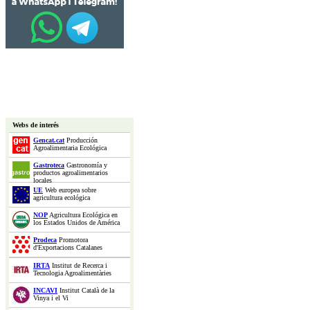
Webs de interés
Gencat.cat
Producción
Agroalimentaria Ecológica
Gastroteca
Gastronomía y
productos agroalimentarios
locales
UE
Web europea sobre
agricultura ecológica
NOP
Agricultura Ecológica en
los Estados Unidos de América
Prodeca
Promotora
d'Exportacions Catalanes
IRTA
Institut de Recerca i
Tecnologia Agroalimentàries
INCAVI
Institut Català de la
Vinya i el Vi