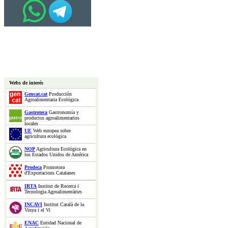
Webs de interés
Gencat.cat
Producción
Agroalimentaria Ecológica
Gastroteca
Gastronomía y
productos agroalimentarios
locales
UE
Web europea sobre
agricultura ecológica
NOP
Agricultura Ecológica en
los Estados Unidos de América
Prodeca
Promotora
d'Exportacions Catalanes
IRTA
Institut de Recerca i
Tecnologia Agroalimentàries
INCAVI
Institut Català de la
Vinya i el Vi
ENAC
Entidad Nacional de