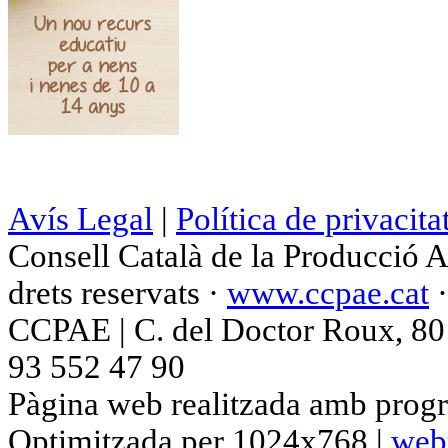
Avís Legal
|
Política de privacita
Consell Català de la Producció 
drets reservats ·
www.ccpae.cat
CCPAE | C. del Doctor Roux, 80 p
93 552 47 90
Pàgina web realitzada amb progr
Optimitzada per 1024x768 |
web