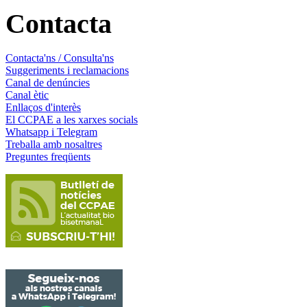
Contacta
Contacta'ns / Consulta'ns
Suggeriments i reclamacions
Canal de denúncies
Canal ètic
Enllaços d'interès
El CCPAE a les xarxes socials
Whatsapp i Telegram
Treballa amb nosaltres
Preguntes freqüents