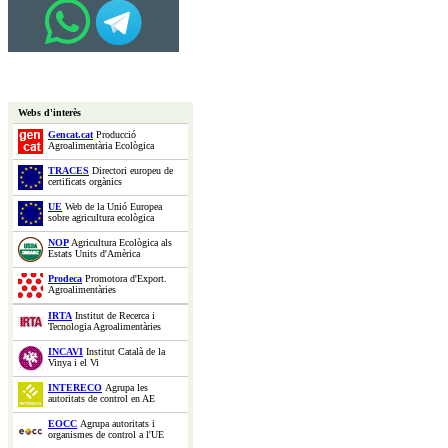
Webs d'interès
Gencat.cat
Producció
Agroalimentària Ecològica
TRACES
Directori europeu de
certificats orgànics
UE
Web de la Unió Europea
sobre agricultura ecològica
NOP
Agricultura Ecològica als
Estats Units d'Amèrica
Prodeca
Promotora d'Export.
Agroalimentàries
IRTA
Institut de Recerca i
Tecnologia Agroalimentàries
INCAVI
Institut Català de la
Vinya i el Vi
INTERECO
Agrupa les
autoritats de control en AE
EOCC
Agrupa autoritats i
organismes de control a l'UE