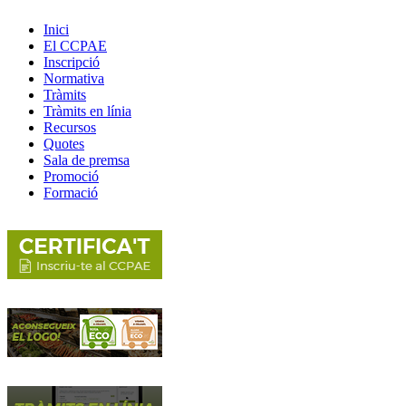
Inici
El CCPAE
Inscripció
Normativa
Tràmits
Tràmits en línia
Recursos
Quotes
Sala de premsa
Promoció
Formació