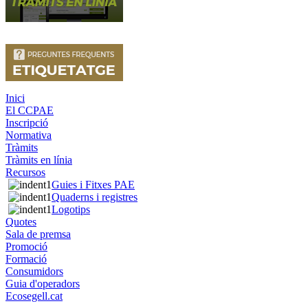
Inici
El CCPAE
Inscripció
Normativa
Tràmits
Tràmits en línia
Recursos
Guies i Fitxes PAE
Quaderns i registres
Logotips
Quotes
Sala de premsa
Promoció
Formació
Consumidors
Guia d'operadors
Ecosegell.cat