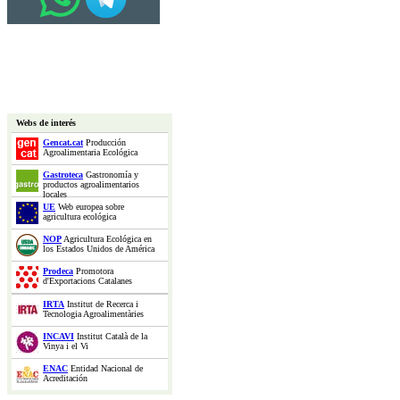
Webs de interés
Gencat.cat
Producción
Agroalimentaria Ecológica
Gastroteca
Gastronomía y
productos agroalimentarios
locales
UE
Web europea sobre
agricultura ecológica
NOP
Agricultura Ecológica en
los Estados Unidos de América
Prodeca
Promotora
d'Exportacions Catalanes
IRTA
Institut de Recerca i
Tecnologia Agroalimentàries
INCAVI
Institut Català de la
Vinya i el Vi
ENAC
Entidad Nacional de
Acreditación