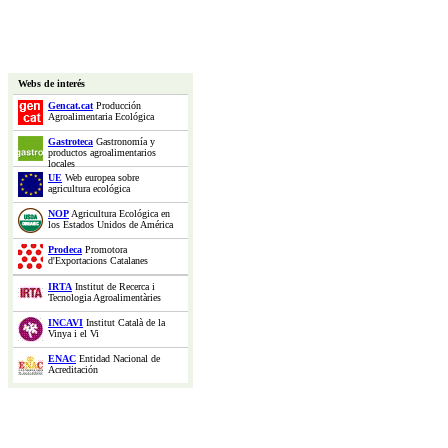
Webs de interés
Gencat.cat
Producción
Agroalimentaria Ecológica
Gastroteca
Gastronomía y
productos agroalimentarios
locales
UE
Web europea sobre
agricultura ecológica
NOP
Agricultura Ecológica en
los Estados Unidos de América
Prodeca
Promotora
d'Exportacions Catalanes
IRTA
Institut de Recerca i
Tecnologia Agroalimentàries
INCAVI
Institut Català de la
Vinya i el Vi
ENAC
Entidad Nacional de
Acreditación