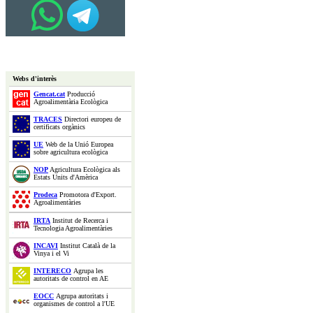
Webs d'interès
Gencat.cat
Producció
Agroalimentària Ecològica
TRACES
Directori europeu de
certificats orgànics
UE
Web de la Unió Europea
sobre agricultura ecològica
NOP
Agricultura Ecològica als
Estats Units d'Amèrica
Prodeca
Promotora d'Export.
Agroalimentàries
IRTA
Institut de Recerca i
Tecnologia Agroalimentàries
INCAVI
Institut Català de la
Vinya i el Vi
INTERECO
Agrupa les
autoritats de control en AE
EOCC
Agrupa autoritats i
organismes de control a l'UE