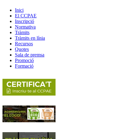
Inici
El CCPAE
Inscripció
Normativa
Tràmits
Tràmits en línia
Recursos
Quotes
Sala de premsa
Promoció
Formació