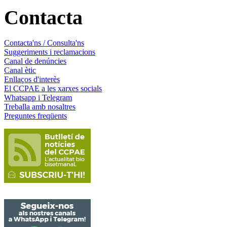
Contacta
Contacta'ns / Consulta'ns
Suggeriments i reclamacions
Canal de denúncies
Canal ètic
Enllaços d'interès
El CCPAE a les xarxes socials
Whatsapp i Telegram
Treballa amb nosaltres
Preguntes freqüents