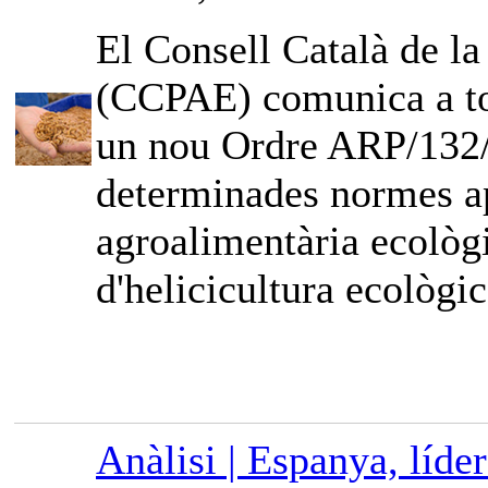
El Consell Català de l
(CCPAE) comunica a tot
un nou Ordre ARP/132/2
determinades normes ap
agroalimentària ecològi
d'helicicultura ecològic
Anàlisi | Espanya, líde