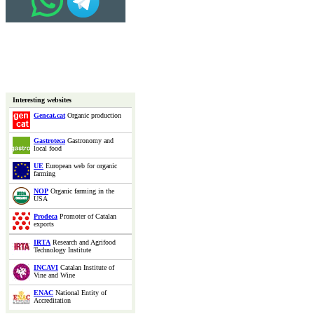
Interesting websites
Gencat.cat
Organic production
Gastroteca
Gastronomy and
local food
UE
European web for organic
farming
NOP
Organic farming in the
USA
Prodeca
Promoter of Catalan
exports
IRTA
Research and Agrifood
Technology Institute
INCAVI
Catalan Institute of
Vine and Wine
ENAC
National Entity of
Accreditation