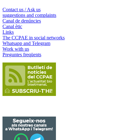
Contact us / Ask us
suggestions and complaints
Canal de denúncies
Canal ètic
Links
The CCPAE in social networks
Whatsapp and Telegram
Work with us
Preguntes freqüents