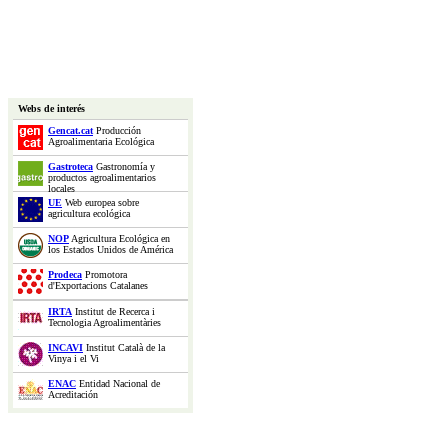
Webs de interés
Gencat.cat
Producción
Agroalimentaria Ecológica
Gastroteca
Gastronomía y
productos agroalimentarios
locales
UE
Web europea sobre
agricultura ecológica
NOP
Agricultura Ecológica en
los Estados Unidos de América
Prodeca
Promotora
d'Exportacions Catalanes
IRTA
Institut de Recerca i
Tecnologia Agroalimentàries
INCAVI
Institut Català de la
Vinya i el Vi
ENAC
Entidad Nacional de
Acreditación