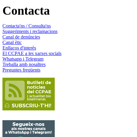
Contacta
Contacta'ns / Consulta'ns
Suggeriments i reclamacions
Canal de denúncies
Canal ètic
Enllaços d'interès
El CCPAE a les xarxes socials
Whatsapp i Telegram
Treballa amb nosaltres
Preguntes freqüents