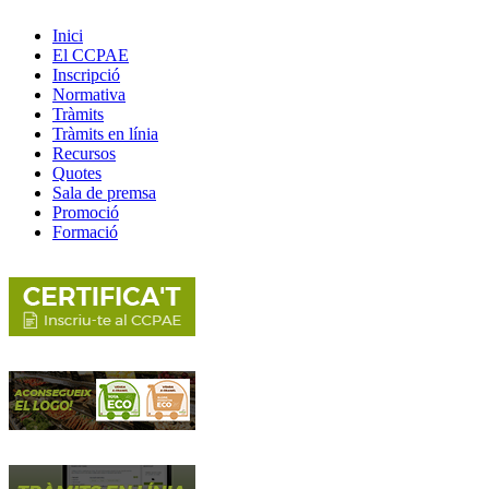
Inici
El CCPAE
Inscripció
Normativa
Tràmits
Tràmits en línia
Recursos
Quotes
Sala de premsa
Promoció
Formació