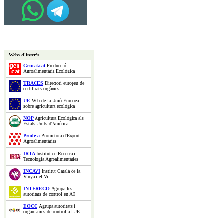
Webs d'interès
Gencat.cat
Producció
Agroalimentària Ecològica
TRACES
Directori europeu de
certificats orgànics
UE
Web de la Unió Europea
sobre agricultura ecològica
NOP
Agricultura Ecològica als
Estats Units d'Amèrica
Prodeca
Promotora d'Export.
Agroalimentàries
IRTA
Institut de Recerca i
Tecnologia Agroalimentàries
INCAVI
Institut Català de la
Vinya i el Vi
INTERECO
Agrupa les
autoritats de control en AE
EOCC
Agrupa autoritats i
organismes de control a l'UE