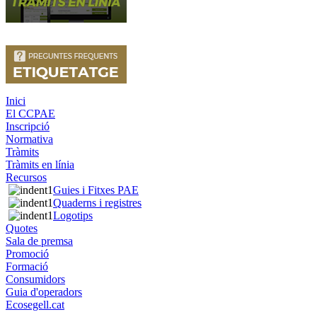
Inici
El CCPAE
Inscripció
Normativa
Tràmits
Tràmits en línia
Recursos
Guies i Fitxes PAE
Quaderns i registres
Logotips
Quotes
Sala de premsa
Promoció
Formació
Consumidors
Guia d'operadors
Ecosegell.cat