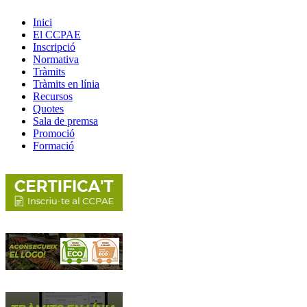
Inici
El CCPAE
Inscripció
Normativa
Tràmits
Tràmits en línia
Recursos
Quotes
Sala de premsa
Promoció
Formació