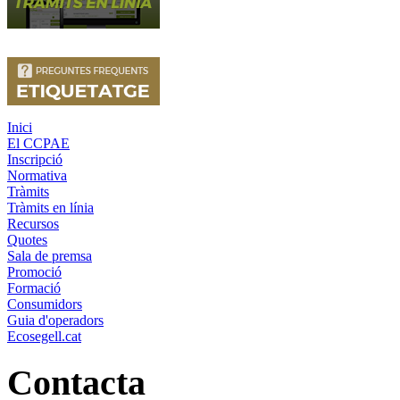
Inici
El CCPAE
Inscripció
Normativa
Tràmits
Tràmits en línia
Recursos
Quotes
Sala de premsa
Promoció
Formació
Consumidors
Guia d'operadors
Ecosegell.cat
Contacta