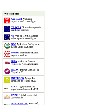
Webs d'interès
Gencat.cat
Producció
Agroalimentària Ecològica
TRACES
Directori europeu de
certificats orgànics
UE
Web de la Unió Europea
sobre agricultura ecològica
NOP
Agricultura Ecològica als
Estats Units d'Amèrica
Prodeca
Promotora d'Export.
Agroalimentàries
IRTA
Institut de Recerca i
Tecnologia Agroalimentàries
INCAVI
Institut Català de la
Vinya i el Vi
INTERECO
Agrupa les
autoritats de control en AE
EOCC
Agrupa autoritats i
organismes de control a l'UE
ENAC
Entidad Nacional de
Acreditación
Associació L'Era
Formació,