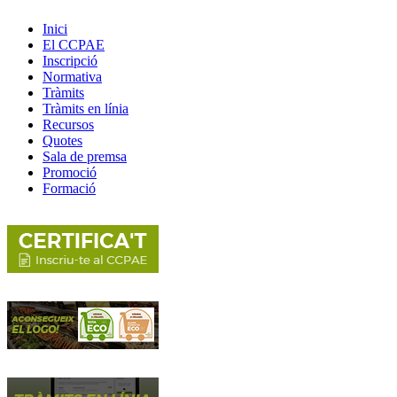
Inici
El CCPAE
Inscripció
Normativa
Tràmits
Tràmits en línia
Recursos
Quotes
Sala de premsa
Promoció
Formació