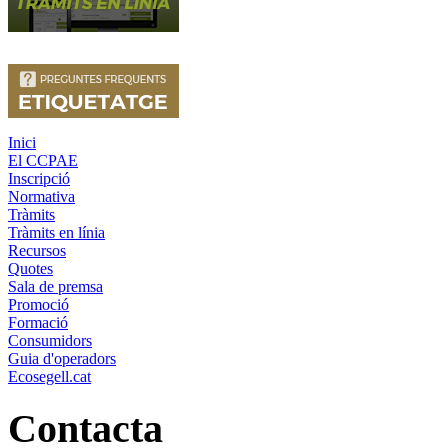
Inici
El CCPAE
Inscripció
Normativa
Tràmits
Tràmits en línia
Recursos
Quotes
Sala de premsa
Promoció
Formació
Consumidors
Guia d'operadors
Ecosegell.cat
Contacta