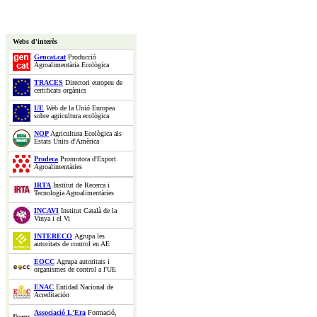
Webs d'interès
Gencat.cat
Producció
Agroalimentària Ecològica
TRACES
Directori europeu de
certificats orgànics
UE
Web de la Unió Europea
sobre agricultura ecològica
NOP
Agricultura Ecològica als
Estats Units d'Amèrica
Prodeca
Promotora d'Export.
Agroalimentàries
IRTA
Institut de Recerca i
Tecnologia Agroalimentàries
INCAVI
Institut Català de la
Vinya i el Vi
INTERECO
Agrupa les
autoritats de control en AE
EOCC
Agrupa autoritats i
organismes de control a l'UE
ENAC
Entidad Nacional de
Acreditación
Associació L'Era
Formació,