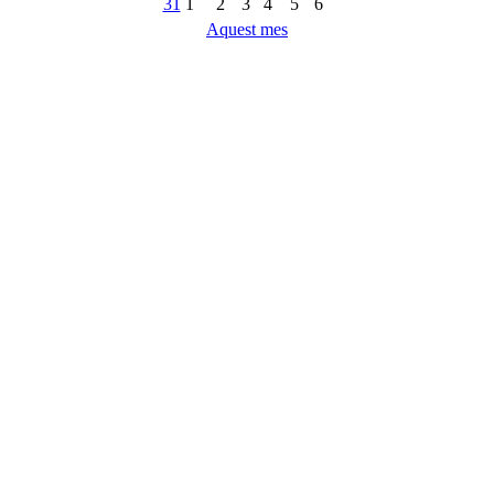
31
1
2
3
4
5
6
Aquest mes