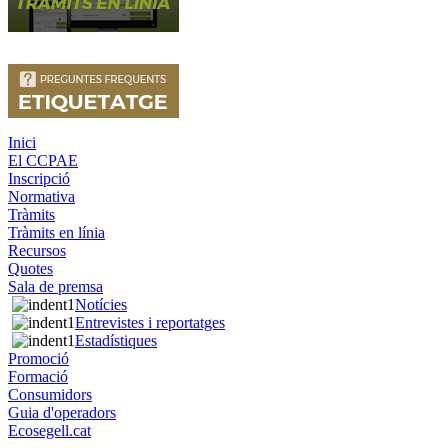
Inici
El CCPAE
Inscripció
Normativa
Tràmits
Tràmits en línia
Recursos
Quotes
Sala de premsa
Notícies
Entrevistes i reportatges
Estadístiques
Promoció
Formació
Consumidors
Guia d'operadors
Ecosegell.cat