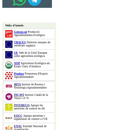
Webs d'interès
Gencat.cat
Producció
Agroalimentària Ecològica
TRACES
Directori europeu de
certificats orgànics
UE
Web de la Unió Europea
sobre agricultura ecològica
NOP
Agricultura Ecològica als
Estats Units d'Amèrica
Prodeca
Promotora d'Export.
Agroalimentàries
IRTA
Institut de Recerca i
Tecnologia Agroalimentàries
INCAVI
Institut Català de la
Vinya i el Vi
INTERECO
Agrupa les
autoritats de control en AE
EOCC
Agrupa autoritats i
organismes de control a l'UE
ENAC
Entidad Nacional de
Acreditación