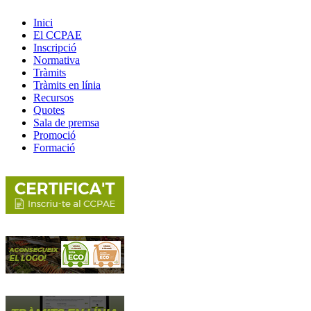
Inici
El CCPAE
Inscripció
Normativa
Tràmits
Tràmits en línia
Recursos
Quotes
Sala de premsa
Promoció
Formació