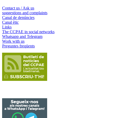
Contact us / Ask us
suggestions and complaints
Canal de denúncies
Canal ètic
Links
The CCPAE in social networks
Whatsapp and Telegram
Work with us
Preguntes freqüents