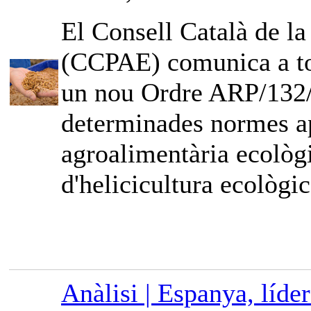
El Consell Català de l
(CCPAE) comunica a tot
un nou Ordre ARP/132/2
determinades normes ap
agroalimentària ecològi
d'helicicultura ecològic
Anàlisi | Espanya, líde