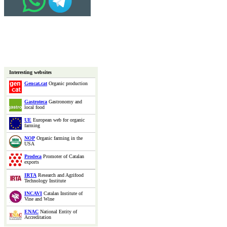
Interesting websites
Gencat.cat
Organic production
Gastroteca
Gastronomy and
local food
UE
European web for organic
farming
NOP
Organic farming in the
USA
Prodeca
Promoter of Catalan
exports
IRTA
Research and Agrifood
Technology Institute
INCAVI
Catalan Institute of
Vine and Wine
ENAC
National Entity of
Accreditation