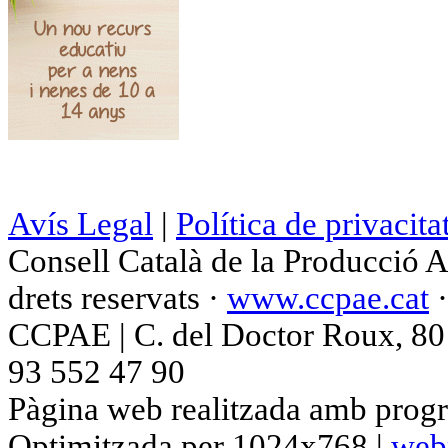
Avís Legal
|
Política de privacita
Consell Català de la Producció 
drets reservats ·
www.ccpae.cat
CCPAE | C. del Doctor Roux, 80 p
93 552 47 90
Pàgina web realitzada amb progr
Optimitzada per 1024x768 |
web