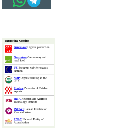
Interesting websites
Gencat.cat
Organic production
Gastroteca
Gastronomy and
local food
UE
European web for organic
farming
NOP
Organic farming in the
USA
Prodeca
Promoter of Catalan
exports
IRTA
Research and Agrifood
Technology Institute
INCAVI
Catalan Institute of
Vine and Wine
ENAC
National Entity of
Accreditation