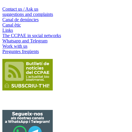
Contact us / Ask us
suggestions and complaints
Canal de denúncies
Canal ètic
Links
The CCPAE in social networks
Whatsapp and Telegram
Work with us
Preguntes freqüents