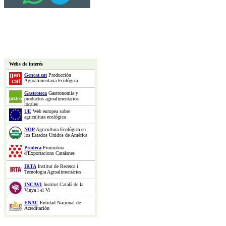
Webs de interés
Gencat.cat
Producción
Agroalimentaria Ecológica
Gastroteca
Gastronomía y
productos agroalimentarios
locales
UE
Web europea sobre
agricultura ecológica
NOP
Agricultura Ecológica en
los Estados Unidos de América
Prodeca
Promotora
d'Exportacions Catalanes
IRTA
Institut de Recerca i
Tecnologia Agroalimentàries
INCAVI
Institut Català de la
Vinya i el Vi
ENAC
Entidad Nacional de
Acreditación