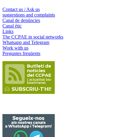
Contact us / Ask us
suggestions and complaints
Canal de denúncies
Canal ètic
Links
The CCPAE in social networks
Whatsapp and Telegram
Work with us
Preguntes freqüents