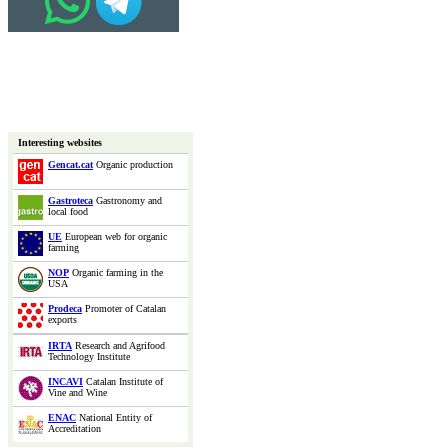
Interesting websites
Gencat.cat
Organic production
Gastroteca
Gastronomy and
local food
UE
European web for organic
farming
NOP
Organic farming in the
USA
Prodeca
Promoter of Catalan
exports
IRTA
Research and Agrifood
Technology Institute
INCAVI
Catalan Institute of
Vine and Wine
ENAC
National Entity of
Accreditation