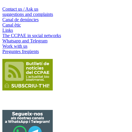
Contact us / Ask us
suggestions and complaints
Canal de denúncies
Canal ètic
Links
The CCPAE in social networks
Whatsapp and Telegram
Work with us
Preguntes freqüents