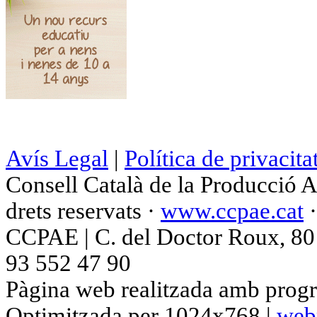
Avís Legal
|
Política de privacita
Consell Català de la Producció 
drets reservats ·
www.ccpae.cat
CCPAE | C. del Doctor Roux, 80 p
93 552 47 90
Pàgina web realitzada amb progr
Optimitzada per 1024x768 |
web