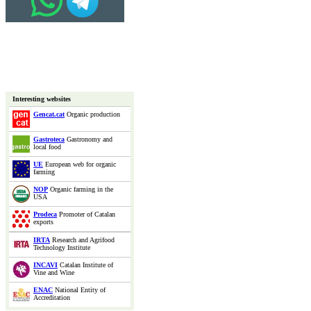
Interesting websites
Gencat.cat
Organic production
Gastroteca
Gastronomy and
local food
UE
European web for organic
farming
NOP
Organic farming in the
USA
Prodeca
Promoter of Catalan
exports
IRTA
Research and Agrifood
Technology Institute
INCAVI
Catalan Institute of
Vine and Wine
ENAC
National Entity of
Accreditation