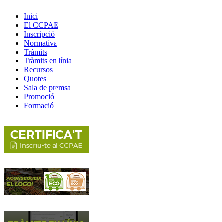
Inici
El CCPAE
Inscripció
Normativa
Tràmits
Tràmits en línia
Recursos
Quotes
Sala de premsa
Promoció
Formació