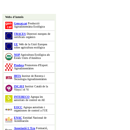
Webs d'interès
Gencat.cat
Producció
Agroalimentària Ecològica
TRACES
Directori europeu de
certificats orgànics
UE
Web de la Unió Europea
sobre agricultura ecològica
NOP
Agricultura Ecològica als
Estats Units d'Amèrica
Prodeca
Promotora d'Export.
Agroalimentàries
IRTA
Institut de Recerca i
Tecnologia Agroalimentàries
INCAVI
Institut Català de la
Vinya i el Vi
INTERECO
Agrupa les
autoritats de control en AE
EOCC
Agrupa autoritats i
organismes de control a l'UE
ENAC
Entidad Nacional de
Acreditación
Associació L'Era
Formació,