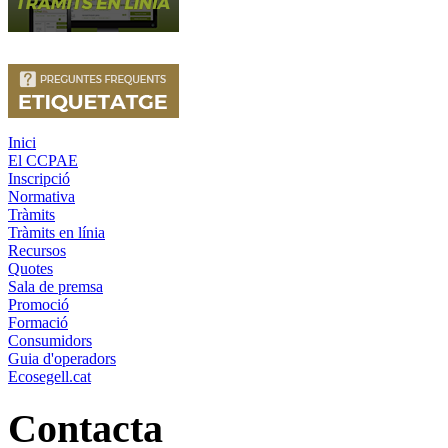
Inici
El CCPAE
Inscripció
Normativa
Tràmits
Tràmits en línia
Recursos
Quotes
Sala de premsa
Promoció
Formació
Consumidors
Guia d'operadors
Ecosegell.cat
Contacta