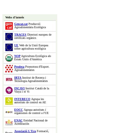
Webs d'interès
Gencat.cat
Producció
Agroalimentària Ecològica
TRACES
Directori europeu de
certificats orgànics
UE
Web de la Unió Europea
sobre agricultura ecològica
NOP
Agricultura Ecològica als
Estats Units d'Amèrica
Prodeca
Promotora d'Export.
Agroalimentàries
IRTA
Institut de Recerca i
Tecnologia Agroalimentàries
INCAVI
Institut Català de la
Vinya i el Vi
INTERECO
Agrupa les
autoritats de control en AE
EOCC
Agrupa autoritats i
organismes de control a l'UE
ENAC
Entidad Nacional de
Acreditación
Associació L'Era
Formació,