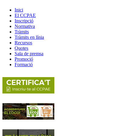
Inici
El CCPAE
Inscripció
Normativa
Tràmits
Tràmits en línia
Recursos
Quotes
Sala de premsa
Promoció
Formació