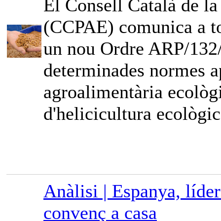
El Consell Català de l
(CCPAE) comunica a tot
un nou Ordre ARP/132/2
determinades normes ap
agroalimentària ecològi
d'helicicultura ecològic
Anàlisi | Espanya, líde
convenç a casa