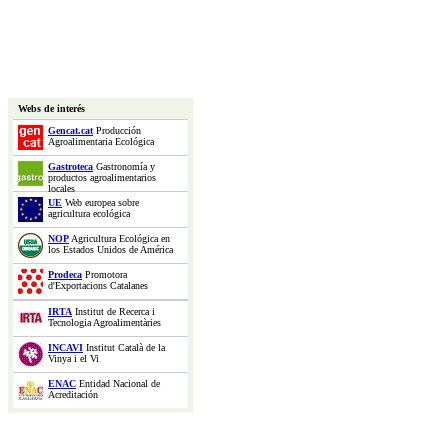
Webs de interés
Gencat.cat
Producción
Agroalimentaria Ecológica
Gastroteca
Gastronomía y
productos agroalimentarios
locales
UE
Web europea sobre
agricultura ecológica
NOP
Agricultura Ecológica en
los Estados Unidos de América
Prodeca
Promotora
d'Exportacions Catalanes
IRTA
Institut de Recerca i
Tecnologia Agroalimentàries
INCAVI
Institut Català de la
Vinya i el Vi
ENAC
Entidad Nacional de
Acreditación