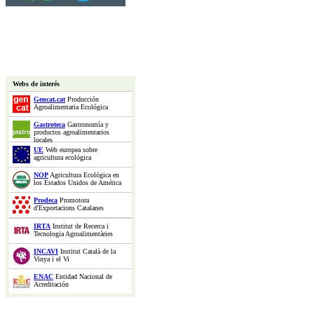
Webs de interés
Gencat.cat
Producción
Agroalimentaria Ecológica
Gastroteca
Gastronomía y
productos agroalimentarios
locales
UE
Web europea sobre
agricultura ecológica
NOP
Agricultura Ecológica en
los Estados Unidos de América
Prodeca
Promotora
d'Exportacions Catalanes
IRTA
Institut de Recerca i
Tecnologia Agroalimentàries
INCAVI
Institut Català de la
Vinya i el Vi
ENAC
Entidad Nacional de
Acreditación