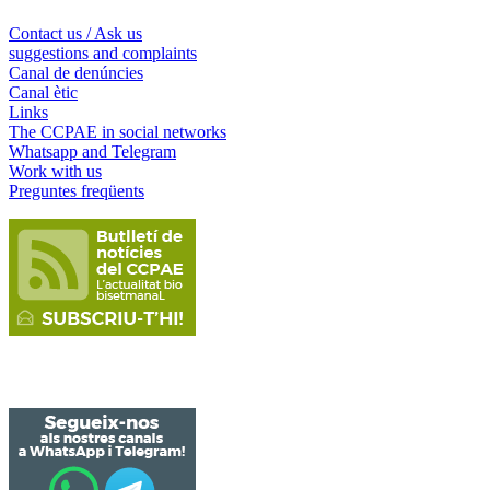
Contact us / Ask us
suggestions and complaints
Canal de denúncies
Canal ètic
Links
The CCPAE in social networks
Whatsapp and Telegram
Work with us
Preguntes freqüents