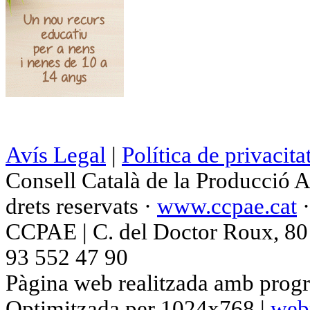
Avís Legal
|
Política de privacita
Consell Català de la Producció 
drets reservats ·
www.ccpae.cat
CCPAE | C. del Doctor Roux, 80 p
93 552 47 90
Pàgina web realitzada amb progr
Optimitzada per 1024x768 |
web