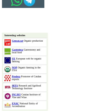
Interesting websites
Gencat.cat
Organic production
Gastroteca
Gastronomy and
local food
UE
European web for organic
farming
NOP
Organic farming in the
USA
Prodeca
Promoter of Catalan
exports
IRTA
Research and Agrifood
Technology Institute
INCAVI
Catalan Institute of
Vine and Wine
ENAC
National Entity of
Accreditation