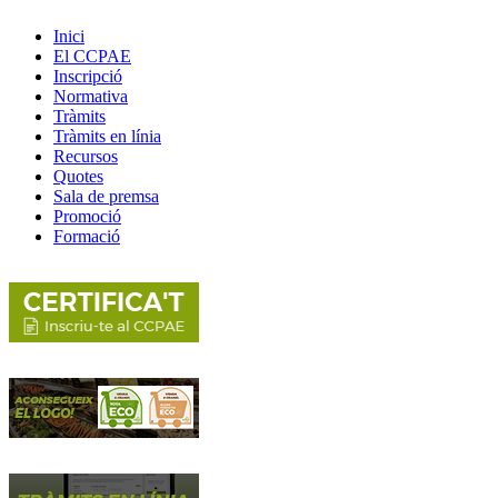
Inici
El CCPAE
Inscripció
Normativa
Tràmits
Tràmits en línia
Recursos
Quotes
Sala de premsa
Promoció
Formació