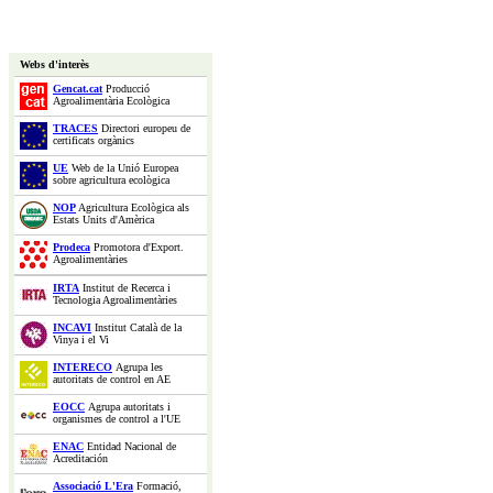
Webs d'interès
Gencat.cat
Producció
Agroalimentària Ecològica
TRACES
Directori europeu de
certificats orgànics
UE
Web de la Unió Europea
sobre agricultura ecològica
NOP
Agricultura Ecològica als
Estats Units d'Amèrica
Prodeca
Promotora d'Export.
Agroalimentàries
IRTA
Institut de Recerca i
Tecnologia Agroalimentàries
INCAVI
Institut Català de la
Vinya i el Vi
INTERECO
Agrupa les
autoritats de control en AE
EOCC
Agrupa autoritats i
organismes de control a l'UE
ENAC
Entidad Nacional de
Acreditación
Associació L'Era
Formació,