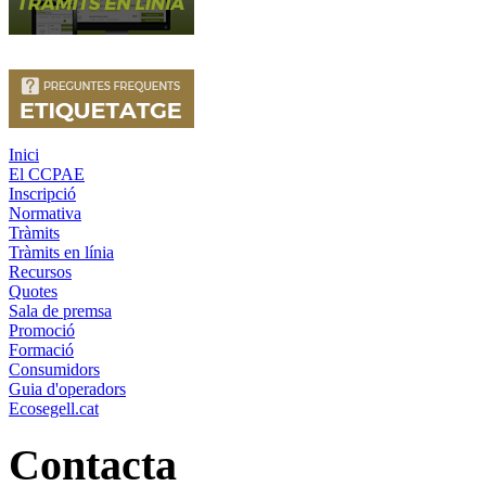
Inici
El CCPAE
Inscripció
Normativa
Tràmits
Tràmits en línia
Recursos
Quotes
Sala de premsa
Promoció
Formació
Consumidors
Guia d'operadors
Ecosegell.cat
Contacta