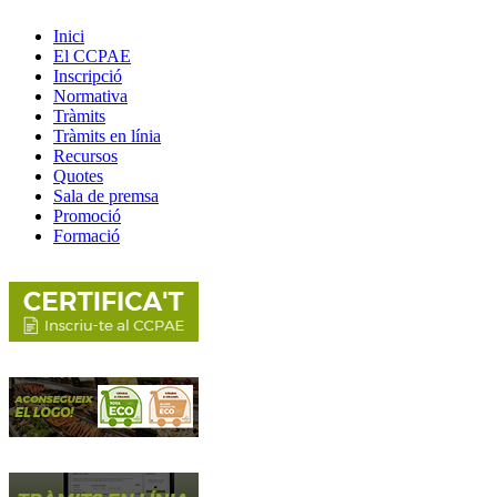
Inici
El CCPAE
Inscripció
Normativa
Tràmits
Tràmits en línia
Recursos
Quotes
Sala de premsa
Promoció
Formació