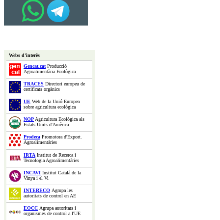
Webs d'interès
Gencat.cat
Producció
Agroalimentària Ecològica
TRACES
Directori europeu de
certificats orgànics
UE
Web de la Unió Europea
sobre agricultura ecològica
NOP
Agricultura Ecològica als
Estats Units d'Amèrica
Prodeca
Promotora d'Export.
Agroalimentàries
IRTA
Institut de Recerca i
Tecnologia Agroalimentàries
INCAVI
Institut Català de la
Vinya i el Vi
INTERECO
Agrupa les
autoritats de control en AE
EOCC
Agrupa autoritats i
organismes de control a l'UE