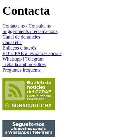
Contacta
Contacta'ns / Consulta'ns
Suggeriments i reclamacions
Canal de denúncies
Canal ètic
Enllaços d'interès
El CCPAE a les xarxes socials
Whatsapp i Telegram
Treballa amb nosaltres
Preguntes freqüents