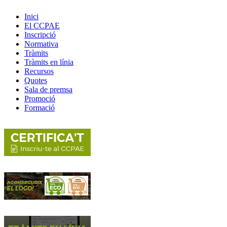
Inici
El CCPAE
Inscripció
Normativa
Tràmits
Tràmits en línia
Recursos
Quotes
Sala de premsa
Promoció
Formació