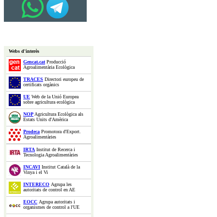
Webs d'interès
Gencat.cat
Producció
Agroalimentària Ecològica
TRACES
Directori europeu de
certificats orgànics
UE
Web de la Unió Europea
sobre agricultura ecològica
NOP
Agricultura Ecològica als
Estats Units d'Amèrica
Prodeca
Promotora d'Export.
Agroalimentàries
IRTA
Institut de Recerca i
Tecnologia Agroalimentàries
INCAVI
Institut Català de la
Vinya i el Vi
INTERECO
Agrupa les
autoritats de control en AE
EOCC
Agrupa autoritats i
organismes de control a l'UE