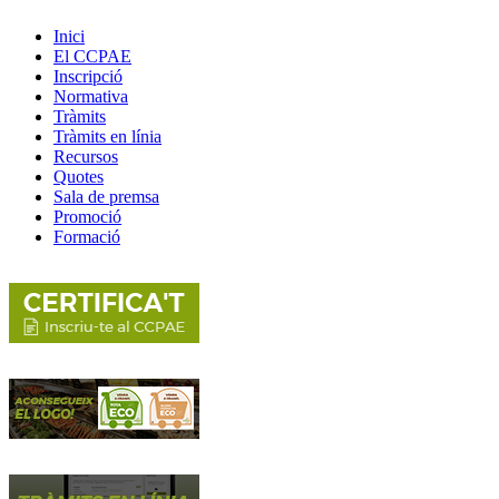
Inici
El CCPAE
Inscripció
Normativa
Tràmits
Tràmits en línia
Recursos
Quotes
Sala de premsa
Promoció
Formació