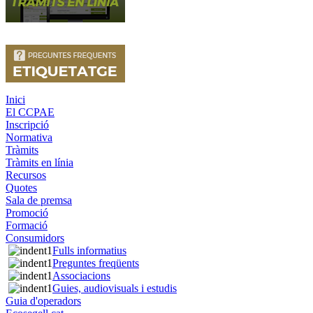
Inici
El CCPAE
Inscripció
Normativa
Tràmits
Tràmits en línia
Recursos
Quotes
Sala de premsa
Promoció
Formació
Consumidors
Fulls informatius
Preguntes freqüents
Associacions
Guies, audiovisuals i estudis
Guia d'operadors