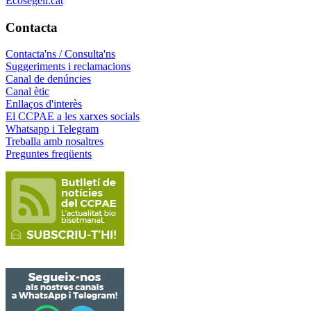
Ecosegell.cat
Contacta
Contacta'ns / Consulta'ns
Suggeriments i reclamacions
Canal de denúncies
Canal ètic
Enllaços d'interès
El CCPAE a les xarxes socials
Whatsapp i Telegram
Treballa amb nosaltres
Preguntes freqüents