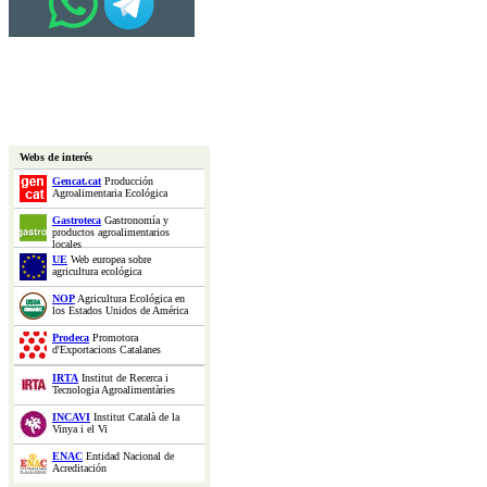
Webs de interés
Gencat.cat
Producción
Agroalimentaria Ecológica
Gastroteca
Gastronomía y
productos agroalimentarios
locales
UE
Web europea sobre
agricultura ecológica
NOP
Agricultura Ecológica en
los Estados Unidos de América
Prodeca
Promotora
d'Exportacions Catalanes
IRTA
Institut de Recerca i
Tecnologia Agroalimentàries
INCAVI
Institut Català de la
Vinya i el Vi
ENAC
Entidad Nacional de
Acreditación