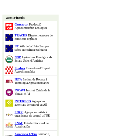
Webs d'interès
Gencat.cat
Producció
Agroalimentària Ecològica
TRACES
Directori europeu de
certificats orgànics
UE
Web de la Unió Europea
sobre agricultura ecològica
NOP
Agricultura Ecològica als
Estats Units d'Amèrica
Prodeca
Promotora d'Export.
Agroalimentàries
IRTA
Institut de Recerca i
Tecnologia Agroalimentàries
INCAVI
Institut Català de la
Vinya i el Vi
INTERECO
Agrupa les
autoritats de control en AE
EOCC
Agrupa autoritats i
organismes de control a l'UE
ENAC
Entidad Nacional de
Acreditación
Associació L'Era
Formació,