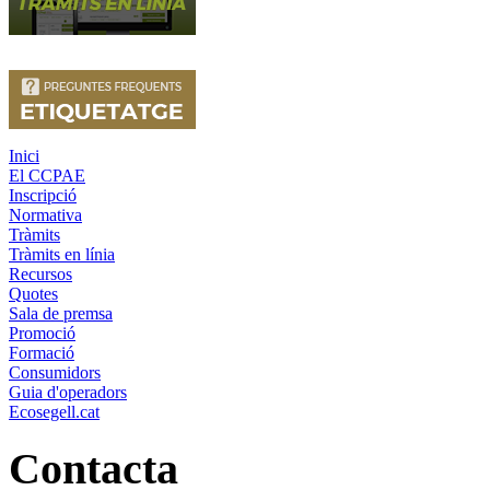
Inici
El CCPAE
Inscripció
Normativa
Tràmits
Tràmits en línia
Recursos
Quotes
Sala de premsa
Promoció
Formació
Consumidors
Guia d'operadors
Ecosegell.cat
Contacta