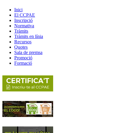
Inici
El CCPAE
Inscripció
Normativa
Tràmits
Tràmits en línia
Recursos
Quotes
Sala de premsa
Promoció
Formació