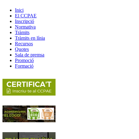
Inici
El CCPAE
Inscripció
Normativa
Tràmits
Tràmits en línia
Recursos
Quotes
Sala de premsa
Promoció
Formació