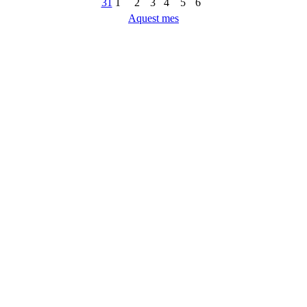
31
1
2
3
4
5
6
Aquest mes