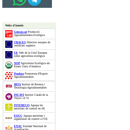
Webs d'interès
Gencat.cat
Producció
Agroalimentària Ecològica
TRACES
Directori europeu de
certificats orgànics
UE
Web de la Unió Europea
sobre agricultura ecològica
NOP
Agricultura Ecològica als
Estats Units d'Amèrica
Prodeca
Promotora d'Export.
Agroalimentàries
IRTA
Institut de Recerca i
Tecnologia Agroalimentàries
INCAVI
Institut Català de la
Vinya i el Vi
INTERECO
Agrupa les
autoritats de control en AE
EOCC
Agrupa autoritats i
organismes de control a l'UE
ENAC
Entidad Nacional de
Acreditación