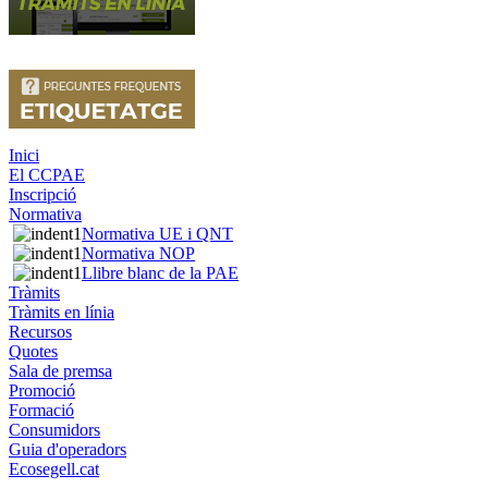
Inici
El CCPAE
Inscripció
Normativa
Normativa UE i QNT
Normativa NOP
Llibre blanc de la PAE
Tràmits
Tràmits en línia
Recursos
Quotes
Sala de premsa
Promoció
Formació
Consumidors
Guia d'operadors
Ecosegell.cat