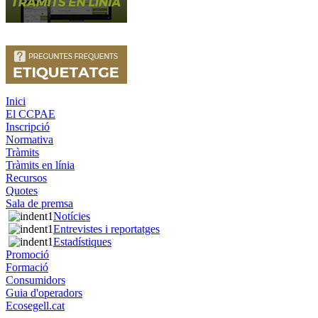
Inici
El CCPAE
Inscripció
Normativa
Tràmits
Tràmits en línia
Recursos
Quotes
Sala de premsa
Notícies
Entrevistes i reportatges
Estadístiques
Promoció
Formació
Consumidors
Guia d'operadors
Ecosegell.cat