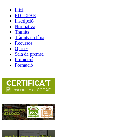
Inici
El CCPAE
Inscripció
Normativa
Tràmits
Tràmits en línia
Recursos
Quotes
Sala de premsa
Promoció
Formació