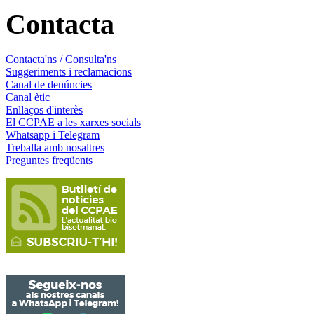
Contacta
Contacta'ns / Consulta'ns
Suggeriments i reclamacions
Canal de denúncies
Canal ètic
Enllaços d'interès
El CCPAE a les xarxes socials
Whatsapp i Telegram
Treballa amb nosaltres
Preguntes freqüents