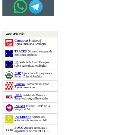
Webs d'interès
Gencat.cat
Producció
Agroalimentària Ecològica
TRACES
Directori europeu de
certificats orgànics
UE
Web de la Unió Europea
sobre agricultura ecològica
NOP
Agricultura Ecològica als
Estats Units d'Amèrica
Prodeca
Promotora d'Export.
Agroalimentàries
IRTA
Institut de Recerca i
Tecnologia Agroalimentàries
INCAVI
Institut Català de la
Vinya i el Vi
INTERECO
Agrupa les
autoritats de control en AE
EOCC
Agrupa autoritats i
organismes de control a l'UE