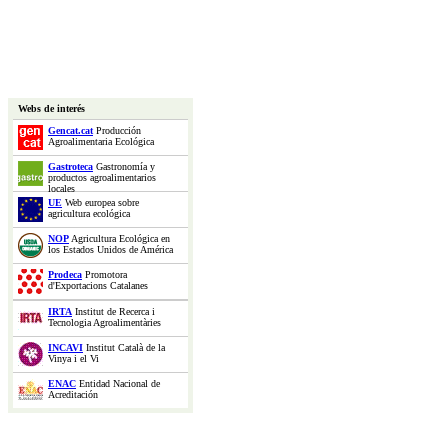
Webs de interés
Gencat.cat
Producción
Agroalimentaria Ecológica
Gastroteca
Gastronomía y
productos agroalimentarios
locales
UE
Web europea sobre
agricultura ecológica
NOP
Agricultura Ecológica en
los Estados Unidos de América
Prodeca
Promotora
d'Exportacions Catalanes
IRTA
Institut de Recerca i
Tecnologia Agroalimentàries
INCAVI
Institut Català de la
Vinya i el Vi
ENAC
Entidad Nacional de
Acreditación