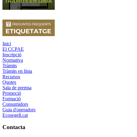
Inici
El CCPAE
Inscripció
Normativa
Tràmits
Tràmits en línia
Recursos
Quotes
Sala de premsa
Promoció
Formació
Consumidors
Guia d'operadors
Ecosegell.cat
Contacta