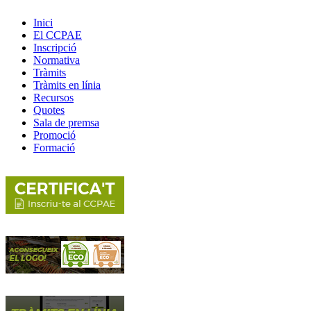
Inici
El CCPAE
Inscripció
Normativa
Tràmits
Tràmits en línia
Recursos
Quotes
Sala de premsa
Promoció
Formació