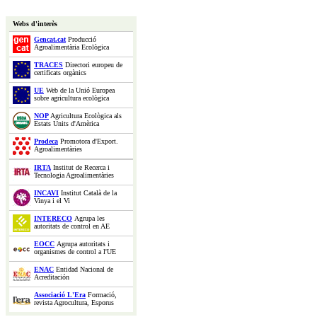
Webs d'interès
Gencat.cat
Producció
Agroalimentària Ecològica
TRACES
Directori europeu de
certificats orgànics
UE
Web de la Unió Europea
sobre agricultura ecològica
NOP
Agricultura Ecològica als
Estats Units d'Amèrica
Prodeca
Promotora d'Export.
Agroalimentàries
IRTA
Institut de Recerca i
Tecnologia Agroalimentàries
INCAVI
Institut Català de la
Vinya i el Vi
INTERECO
Agrupa les
autoritats de control en AE
EOCC
Agrupa autoritats i
organismes de control a l'UE
ENAC
Entidad Nacional de
Acreditación
Associació L'Era
Formació,
revista Agrocultura, Esporus