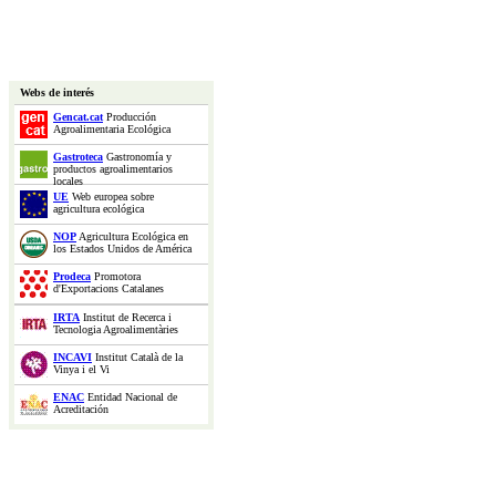
Webs de interés
Gencat.cat
Producción
Agroalimentaria Ecológica
Gastroteca
Gastronomía y
productos agroalimentarios
locales
UE
Web europea sobre
agricultura ecológica
NOP
Agricultura Ecológica en
los Estados Unidos de América
Prodeca
Promotora
d'Exportacions Catalanes
IRTA
Institut de Recerca i
Tecnologia Agroalimentàries
INCAVI
Institut Català de la
Vinya i el Vi
ENAC
Entidad Nacional de
Acreditación