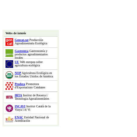
Webs de interés
Gencat.cat
Producción
Agroalimentaria Ecológica
Gastroteca
Gastronomía y
productos agroalimentarios
locales
UE
Web europea sobre
agricultura ecológica
NOP
Agricultura Ecológica en
los Estados Unidos de América
Prodeca
Promotora
d'Exportacions Catalanes
IRTA
Institut de Recerca i
Tecnologia Agroalimentàries
INCAVI
Institut Català de la
Vinya i el Vi
ENAC
Entidad Nacional de
Acreditación