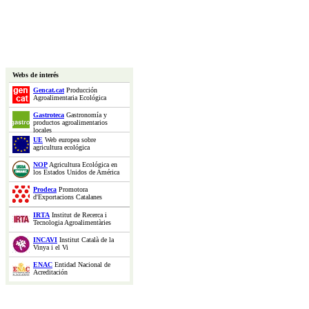
Webs de interés
Gencat.cat
Producción
Agroalimentaria Ecológica
Gastroteca
Gastronomía y
productos agroalimentarios
locales
UE
Web europea sobre
agricultura ecológica
NOP
Agricultura Ecológica en
los Estados Unidos de América
Prodeca
Promotora
d'Exportacions Catalanes
IRTA
Institut de Recerca i
Tecnologia Agroalimentàries
INCAVI
Institut Català de la
Vinya i el Vi
ENAC
Entidad Nacional de
Acreditación