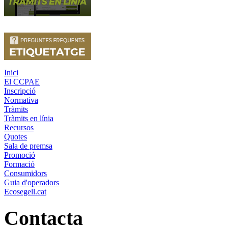
Inici
El CCPAE
Inscripció
Normativa
Tràmits
Tràmits en línia
Recursos
Quotes
Sala de premsa
Promoció
Formació
Consumidors
Guia d'operadors
Ecosegell.cat
Contacta