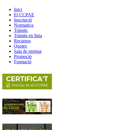
Inici
El CCPAE
Inscripció
Normativa
Tràmits
Tràmits en línia
Recursos
Quotes
Sala de premsa
Promoció
Formació