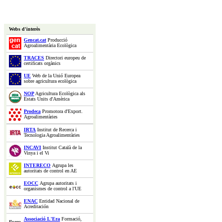
Webs d'interès
Gencat.cat
Producció
Agroalimentària Ecològica
TRACES
Directori europeu de
certificats orgànics
UE
Web de la Unió Europea
sobre agricultura ecològica
NOP
Agricultura Ecològica als
Estats Units d'Amèrica
Prodeca
Promotora d'Export.
Agroalimentàries
IRTA
Institut de Recerca i
Tecnologia Agroalimentàries
INCAVI
Institut Català de la
Vinya i el Vi
INTERECO
Agrupa les
autoritats de control en AE
EOCC
Agrupa autoritats i
organismes de control a l'UE
ENAC
Entidad Nacional de
Acreditación
Associació L'Era
Formació,