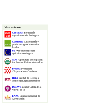
Webs de interés
Gencat.cat
Producción
Agroalimentaria Ecológica
Gastroteca
Gastronomía y
productos agroalimentarios
locales
UE
Web europea sobre
agricultura ecológica
NOP
Agricultura Ecológica en
los Estados Unidos de América
Prodeca
Promotora
d'Exportacions Catalanes
IRTA
Institut de Recerca i
Tecnologia Agroalimentàries
INCAVI
Institut Català de la
Vinya i el Vi
ENAC
Entidad Nacional de
Acreditación