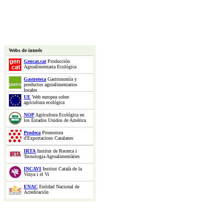
Webs de interés
Gencat.cat
Producción
Agroalimentaria Ecológica
Gastroteca
Gastronomía y
productos agroalimentarios
locales
UE
Web europea sobre
agricultura ecológica
NOP
Agricultura Ecológica en
los Estados Unidos de América
Prodeca
Promotora
d'Exportacions Catalanes
IRTA
Institut de Recerca i
Tecnologia Agroalimentàries
INCAVI
Institut Català de la
Vinya i el Vi
ENAC
Entidad Nacional de
Acreditación