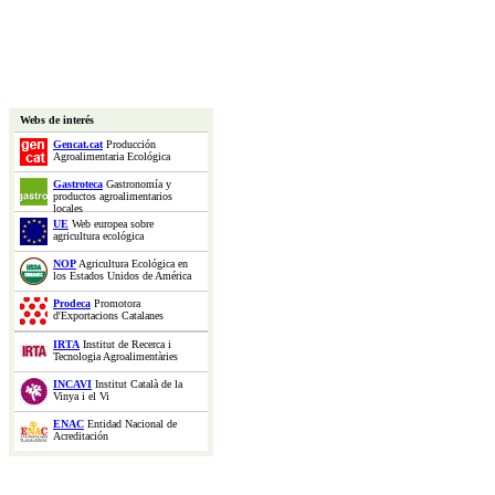
Webs de interés
Gencat.cat
Producción
Agroalimentaria Ecológica
Gastroteca
Gastronomía y
productos agroalimentarios
locales
UE
Web europea sobre
agricultura ecológica
NOP
Agricultura Ecológica en
los Estados Unidos de América
Prodeca
Promotora
d'Exportacions Catalanes
IRTA
Institut de Recerca i
Tecnologia Agroalimentàries
INCAVI
Institut Català de la
Vinya i el Vi
ENAC
Entidad Nacional de
Acreditación