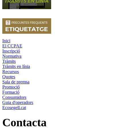
Inici
El CCPAE
Inscripció
Normativa
Tràmits
Tràmits en línia
Recursos
Quotes
Sala de premsa
Promoció
Formació
Consumidors
Guia d'operadors
Ecosegell.cat
Contacta