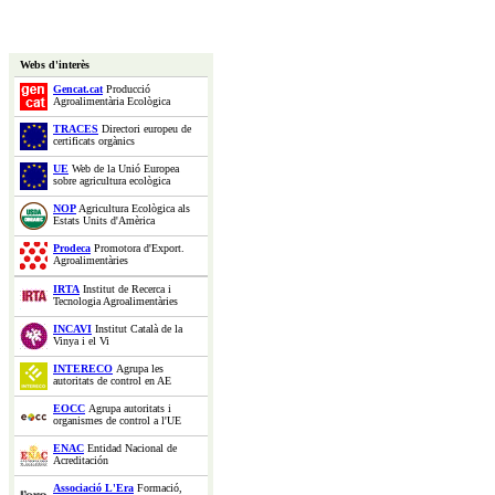
Webs d'interès
Gencat.cat
Producció
Agroalimentària Ecològica
TRACES
Directori europeu de
certificats orgànics
UE
Web de la Unió Europea
sobre agricultura ecològica
NOP
Agricultura Ecològica als
Estats Units d'Amèrica
Prodeca
Promotora d'Export.
Agroalimentàries
IRTA
Institut de Recerca i
Tecnologia Agroalimentàries
INCAVI
Institut Català de la
Vinya i el Vi
INTERECO
Agrupa les
autoritats de control en AE
EOCC
Agrupa autoritats i
organismes de control a l'UE
ENAC
Entidad Nacional de
Acreditación
Associació L'Era
Formació,