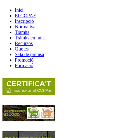
Inici
El CCPAE
Inscripció
Normativa
Tràmits
Tràmits en línia
Recursos
Quotes
Sala de premsa
Promoció
Formació