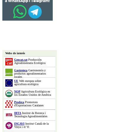
Webs de interés
Gencat.cat
Producción
Agroalimentaria Ecológica
Gastroteca
Gastronomía y
productos agroalimentarios
locales
UE
Web europea sobre
agricultura ecológica
NOP
Agricultura Ecológica en
los Estados Unidos de América
Prodeca
Promotora
d'Exportacions Catalanes
IRTA
Institut de Recerca i
Tecnologia Agroalimentàries
INCAVI
Institut Català de la
Vinya i el Vi