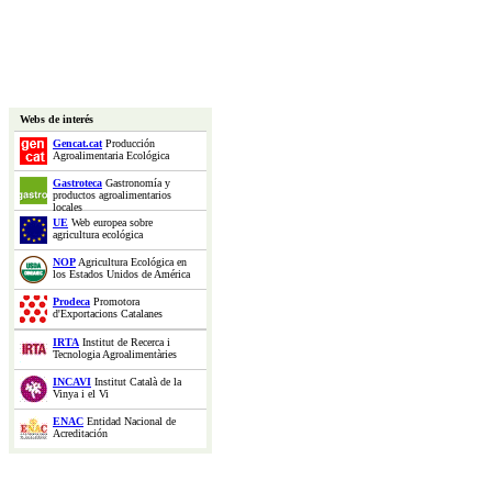
Webs de interés
Gencat.cat
Producción
Agroalimentaria Ecológica
Gastroteca
Gastronomía y
productos agroalimentarios
locales
UE
Web europea sobre
agricultura ecológica
NOP
Agricultura Ecológica en
los Estados Unidos de América
Prodeca
Promotora
d'Exportacions Catalanes
IRTA
Institut de Recerca i
Tecnologia Agroalimentàries
INCAVI
Institut Català de la
Vinya i el Vi
ENAC
Entidad Nacional de
Acreditación