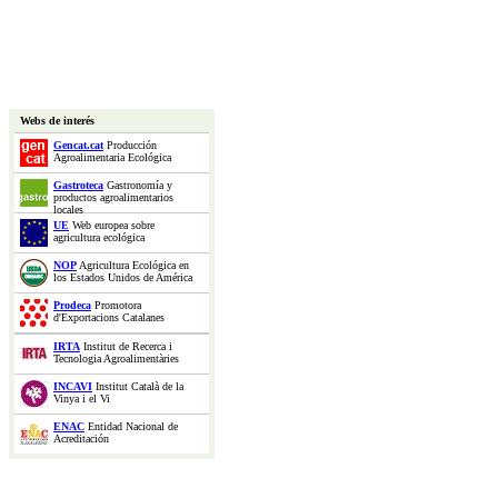
Webs de interés
Gencat.cat
Producción
Agroalimentaria Ecológica
Gastroteca
Gastronomía y
productos agroalimentarios
locales
UE
Web europea sobre
agricultura ecológica
NOP
Agricultura Ecológica en
los Estados Unidos de América
Prodeca
Promotora
d'Exportacions Catalanes
IRTA
Institut de Recerca i
Tecnologia Agroalimentàries
INCAVI
Institut Català de la
Vinya i el Vi
ENAC
Entidad Nacional de
Acreditación