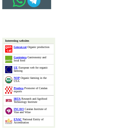
Interesting websites
Gencat.cat
Organic production
Gastroteca
Gastronomy and
local food
UE
European web for organic
farming
NOP
Organic farming in the
USA
Prodeca
Promoter of Catalan
exports
IRTA
Research and Agrifood
Technology Institute
INCAVI
Catalan Institute of
Vine and Wine
ENAC
National Entity of
Accreditation