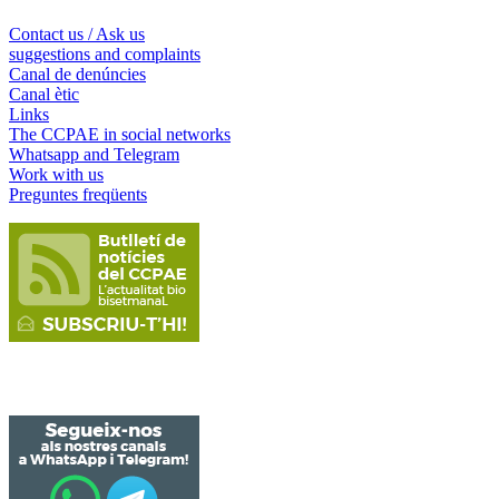
Contact us / Ask us
suggestions and complaints
Canal de denúncies
Canal ètic
Links
The CCPAE in social networks
Whatsapp and Telegram
Work with us
Preguntes freqüents