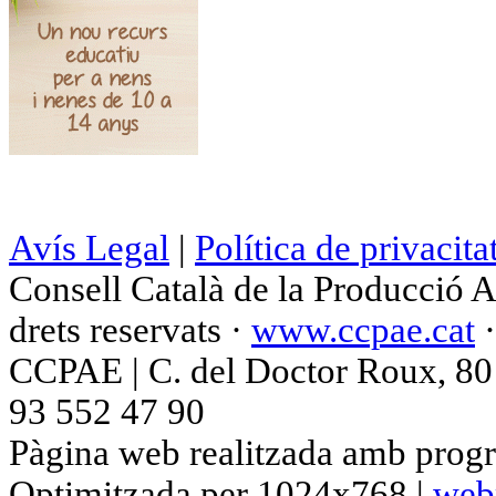
Avís Legal
|
Política de privacita
Consell Català de la Producció 
drets reservats ·
www.ccpae.cat
CCPAE | C. del Doctor Roux, 80 p
93 552 47 90
Pàgina web realitzada amb progr
Optimitzada per 1024x768 |
web