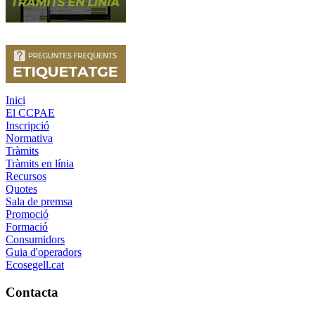
Inici
El CCPAE
Inscripció
Normativa
Tràmits
Tràmits en línia
Recursos
Quotes
Sala de premsa
Promoció
Formació
Consumidors
Guia d'operadors
Ecosegell.cat
Contacta