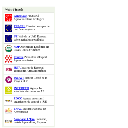
Webs d'interès
Gencat.cat
Producció
Agroalimentària Ecològica
TRACES
Directori europeu de
certificats orgànics
UE
Web de la Unió Europea
sobre agricultura ecològica
NOP
Agricultura Ecològica als
Estats Units d'Amèrica
Prodeca
Promotora d'Export.
Agroalimentàries
IRTA
Institut de Recerca i
Tecnologia Agroalimentàries
INCAVI
Institut Català de la
Vinya i el Vi
INTERECO
Agrupa les
autoritats de control en AE
EOCC
Agrupa autoritats i
organismes de control a l'UE
ENAC
Entidad Nacional de
Acreditación
Associació L'Era
Formació,
revista Agrocultura, Esporus