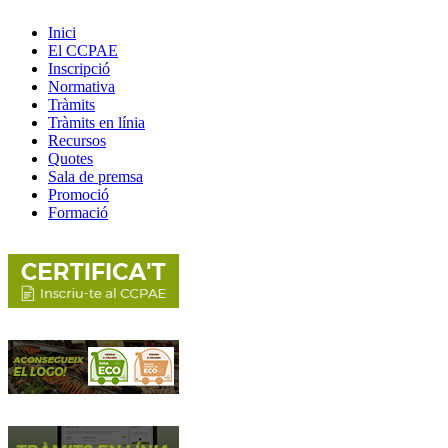
Inici
El CCPAE
Inscripció
Normativa
Tràmits
Tràmits en línia
Recursos
Quotes
Sala de premsa
Promoció
Formació